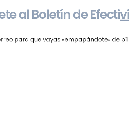
te al Boletín de Efecti
v
correo para que vayas «empapándote» de píl