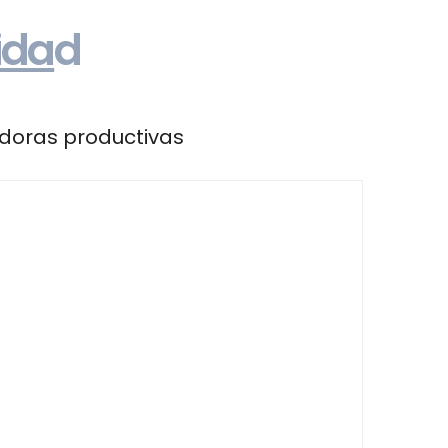
ida
d
doras productivas